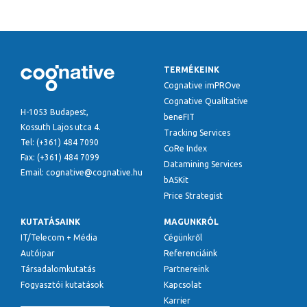
TERMÉKEINK
Cognative imPROve
Cognative Qualitative
H-1053 Budapest,
beneFIT
Kossuth Lajos utca 4.
Tracking Services
Tel: (+361) 484 7090
CoRe Index
Fax: (+361) 484 7099
Datamining Services
Email: cognative@cognative.hu
bASKit
Price Strategist
KUTATÁSAINK
MAGUNKRÓL
IT/Telecom + Média
Cégünkről
Autóipar
Referenciáink
Társadalomkutatás
Partnereink
Fogyasztói kutatások
Kapcsolat
Karrier