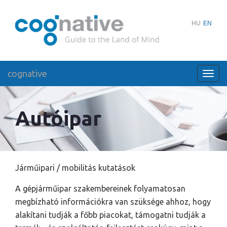
HU
EN
cognative
Toggl
navig
Autóipar
Járműipari / mobilitás kutatások
A gépjárműipar szakembereinek folyamatosan
megbízható információkra van szüksége ahhoz, hogy
alakítani tudják a főbb piacokat, támogatni tudják a