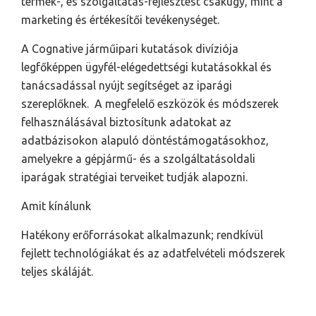
termék-, és szolgáltatás-fejlesztést csakúgy, mint a
marketing és értékesítői tevékenységet.
A Cognative járműipari kutatások divíziója
legfőképpen ügyfél-elégedettségi kutatásokkal és
tanácsadással nyújt segítséget az iparági
szereplőknek. A megfelelő eszközök és módszerek
felhasználásával biztosítunk adatokat az
adatbázisokon alapuló döntéstámogatásokhoz,
amelyekre a gépjármű- és a szolgáltatásoldali
iparágak stratégiai terveiket tudják alapozni.
Amit kínálunk
Hatékony erőforrásokat alkalmazunk; rendkívül
fejlett technológiákat és az adatfelvételi módszerek
teljes skáláját.